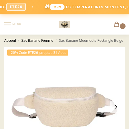
🎁
LES TEMPERATURES MONTENT, LES PR
ETE26
-20%
MENU
0
Accueil
Sac Banane Femme
Sac Banane Moumoute Rectangle Beige
/
/
-20% Code ETE26 jusqu'au 31 Aout