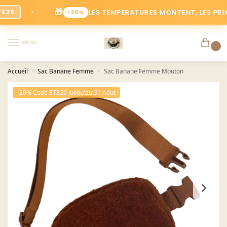
🎁
LES TEMPERATURES MONTENT, LES PRIX BAIS
-20%
MENU
0
Accueil
Sac Banane Femme
Sac Banane Femme Mouton
/
/
-20% Code ETE26 jusqu'au 31 Aout