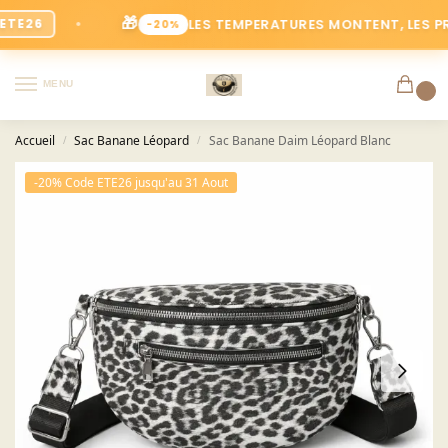
🎁
LES TEMPERATURES MONTENT, LES PRIX BA
26
-20%
MENU
0
Accueil
Sac Banane Léopard
Sac Banane Daim Léopard Blanc
/
/
-20% Code ETE26 jusqu'au 31 Aout