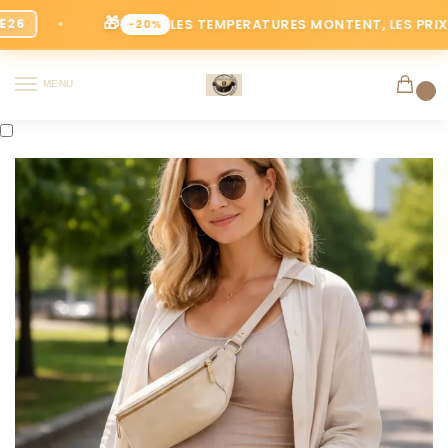
🎁
LES TEMPERATURES MONTENT, LES PRIX BAISSE
-20%
MENU
0